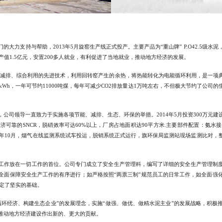
大力支持与帮助，2013年5月旋窑生产线正式投产。主要产品为“重山牌” P.O42.5级
产值1.5亿元，安置200多人就业，有利促进了当地就业，推动地方经济的发展。
能减排、综合利用的先进技术，利用回转窑产生的余热，将热能转化为电能循环利用，是一项
kWh，一年可节约11000吨煤，每年可减少CO2排放量达1万吨左右，不但极大节约了公
公司领导一直致力于实施各项节能、减排、生态、环保的举措。2014年5月投资300万元
可靠的SNCR，脱硝效率可达60%以上，厂房占地面积达90平方米.主要部件配置：氨
5年10月，烟气在线监测系统试车投运，脱销系统正式运行，旗环保局监测站现场监测比对
工作放在一切工作的首位。公司专门成立了安全生产管理科，编写了详细的安全生产管理制
全面保障安全生产工作的有序进行；如严格按照“两票三制”规范员工的日常工作，如全面强
奠定了坚实的基础。
循环经济、构建生态企业”的发展理念，实施“做强、做优、做精水泥主业”的发展战略，积极
推动地方经济建设作出新的、更大的贡献。