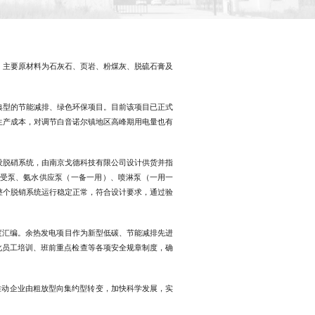
水泥，主要原材料为石灰石、页岩、粉煤灰、脱硫石膏及
典型的节能减排、绿色环保项目。目前该项目已正式
司的生产成本，对调节白音诺尔镇地区高峰期用电量也有
建设脱硝系统，由南京戈德科技有限公司设计供货并指
水接受泵、氨水供应泵（一备一用）、喷淋泵（一用一
，整个脱销系统运行稳定正常，符合设计要求，通过验
度汇编。余热发电项目作为新型低碳、节能减排先进
化员工培训、班前重点检查等各项安全规章制度，确
推动企业由粗放型向集约型转变，加快科学发展，实